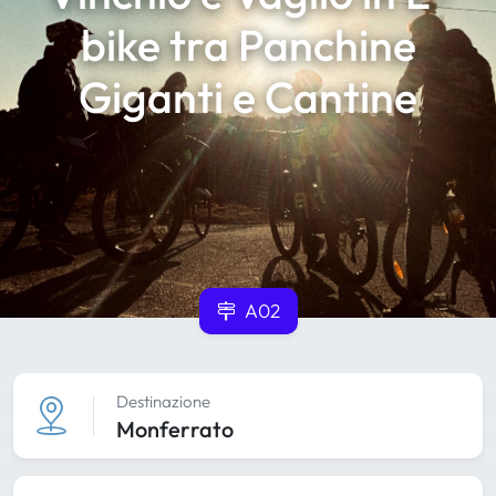
bike tra Panchine
Giganti e Cantine
A02
Destinazione
Monferrato