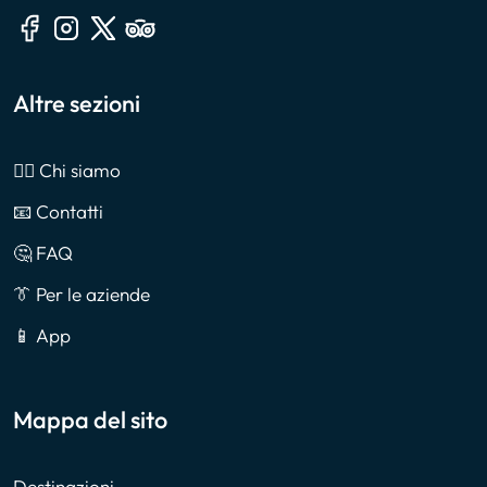
Altre sezioni
🙎‍♂️ Chi siamo
📧 Contatti
🤔 FAQ
👔 Per le aziende
📱 App
Mappa del sito
Destinazioni