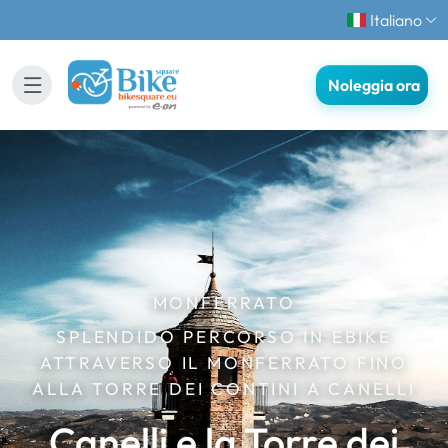
Italiano
Noleggia ora
MONFERRATO
SPLENDIDO PERCORSO IN EBIKE
ATTRAVERSO IL MONFERRATO FINO
ALLA TORRE DEI CONTINI A CANELLI
Canelli e la Torre dei