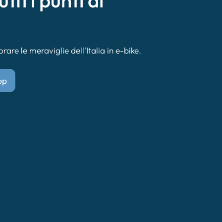
utti i punti di
are le meraviglie dell'Italia in e-bike.
pp