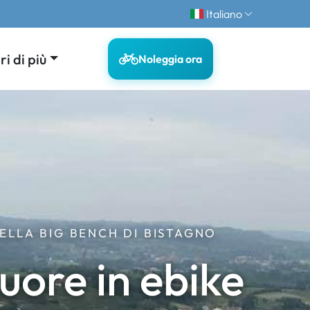
Italiano
i di più
Noleggia ora
ELLA BIG BENCH DI BISTAGNO
uore in ebike