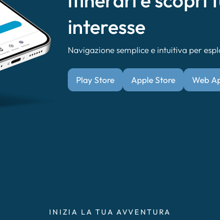
itinerari e scopri t
interesse
Navigazione semplice e intuitiva per esplor
Play Store
Apple Store
Web A
INIZIA LA TUA AVVENTURA