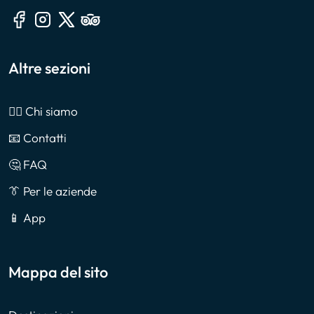
Altre sezioni
🙎‍♂️ Chi siamo
📧 Contatti
🤔 FAQ
👔 Per le aziende
📱 App
Mappa del sito