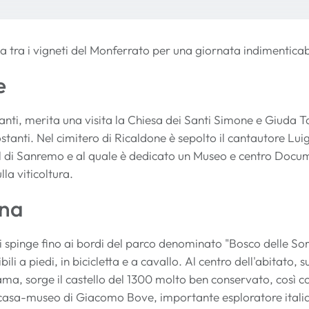
ta tra i vigneti del Monferrato per una giornata indimenticabi
e
anti, merita una visita la Chiesa dei Santi Simone e Giuda Ta
ostanti. Nel cimitero di Ricaldone è sepolto il cantautore Lu
al di Sanremo e al quale è dedicato un Museo e centro Docu
la viticoltura.
na
si spinge fino ai bordi del parco denominato "Bosco delle Sorti
bili a piedi, in bicicletta e a cavallo. Al centro dell'abitato,
a, sorge il castello del 1300 molto ben conservato, così co
 casa-museo di Giacomo Bove, importante esploratore italiano 