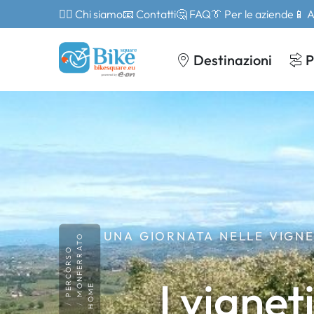
🙎‍♂️ Chi siamo
📧 Contatti
🤔 FAQ
👔 Per le aziende
📱 
Destinazioni
P
UNA GIORNATA NELLE VIGNE
MONFERRATO
PERCORSO
I vignet
HOME