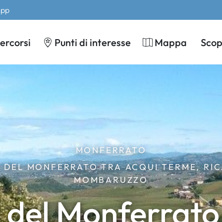
App
ercorsi
Punti di interesse
Mappa
Scopr
MONFERRATO
 DEL MONFERRATO TRA ACQUI TERME, RIC
MOMBARUZZO
i del Monferrato