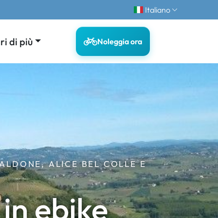
Italiano
i di più
Noleggia ora
ALDONE, ALICE BEL COLLE E
 in ebike