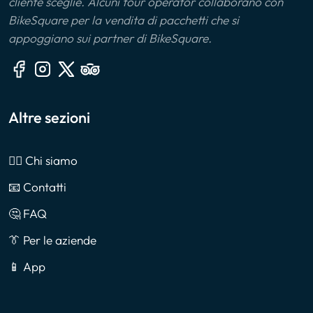
cliente sceglie. Alcuni tour operator collaborano con
BikeSquare per la vendita di pacchetti che si
appoggiano sui partner di BikeSquare.
Altre sezioni
🙎‍♂️ Chi siamo
📧 Contatti
🤔 FAQ
👔 Per le aziende
📱 App