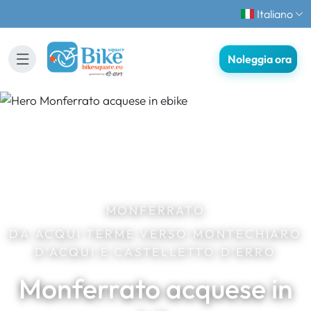
Italiano
Noleggia ora
MONFERRATO
DA ACQUI TERME VERSO MONTECHIARO
D'ACQUI E CASTELLETTO D'ERRO
Monferrato acquese in