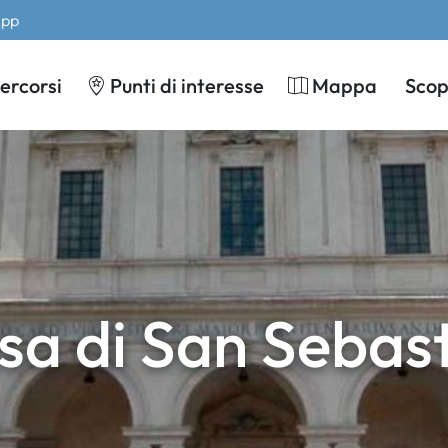
App
ercorsi
Punti di interesse
Mappa
Scopr
sa di San Sebas