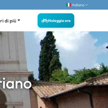
Italiano
i di più
Noleggia ora
tiano