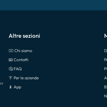
Altre sezioni
M
🙎‍♂️ Chi siamo
D
📧 Contatti
P
🤔 FAQ
P
👔 Per le aziende
A
na
📱 App
B
N