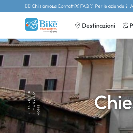
🙎‍♂️ Chi siamo
📧 Contatti
🤔 FAQ
👔 Per le aziende
📱 
Destinazioni
P
DA VEDERE
Chie
MONVISO
HOME