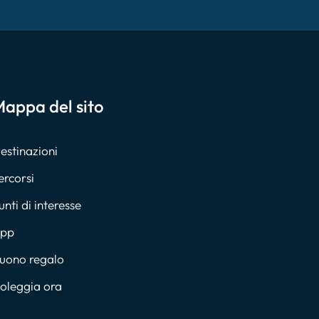
appa del sito
estinazioni
ercorsi
unti di interesse
pp
uono regalo
oleggia ora