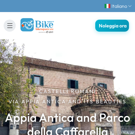
Italiano
Noleggia ora
CASTELLI ROMANI
VIA APPIA ANTICA AND ITS BEAUTIES
Appia Antica and Parco
della Caffarella