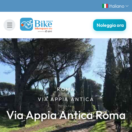
Italiano
Noleggia ora
ROMA
VIA APPIA ANTICA
Via Appia Antica Roma