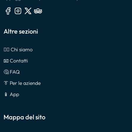
Altre sezioni
🙎‍♂️ Chi siamo
📧 Contatti
🤔 FAQ
👔 Per le aziende
📱 App
Mappa del sito