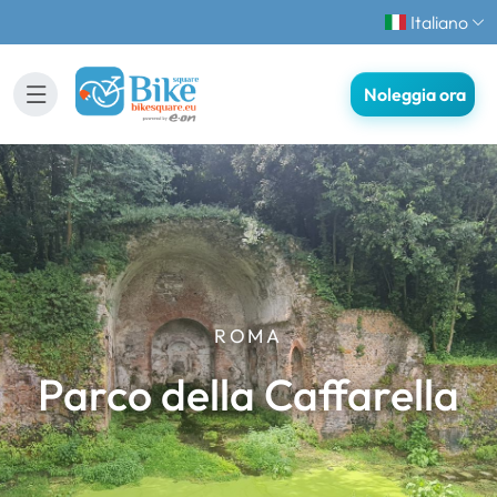
Italiano
Noleggia ora
ROMA
Parco della Caffarella