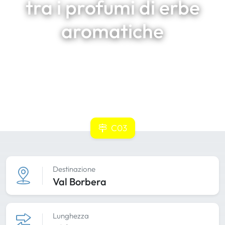
tra i profumi di erbe
aromatiche
C03
Destinazione
Val Borbera
Lunghezza