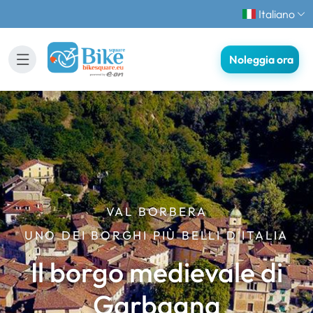
Italiano
Noleggia ora
VAL BORBERA
UNO DEI BORGHI PIÙ BELLI D'ITALIA
Il borgo medievale di
Garbagna