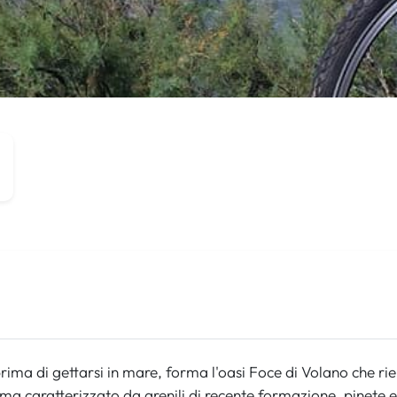
prima di gettarsi in mare, forma l'oasi Foce di Volano che ri
ema caratterizzato da arenili di recente formazione, pinete 