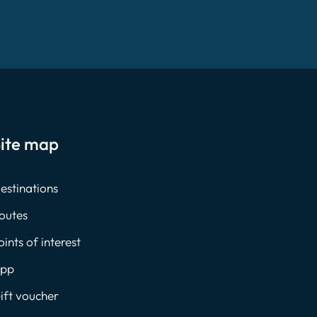
ite map
estinations
outes
oints of interest
pp
ift voucher