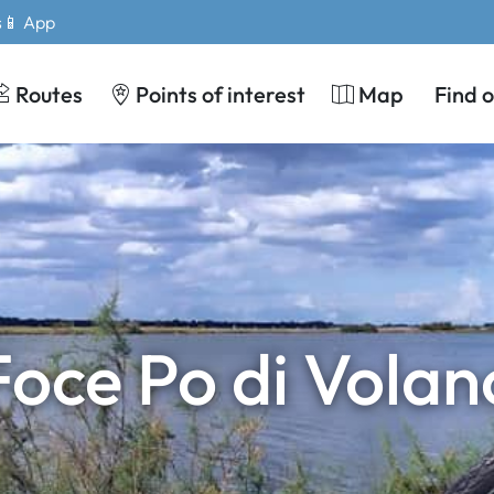
s
📱 App
Routes
Points of interest
Map
Find 
Foce Po di Volan