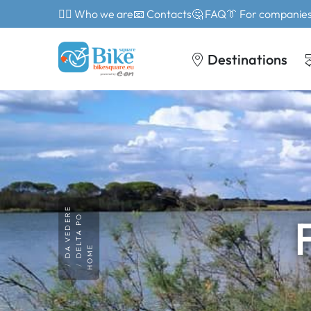
🙎‍♂️ Who we are
📧 Contacts
🤔 FAQ
👔 For companie
Destinations
DA VEDERE
DELTA PO
HOME