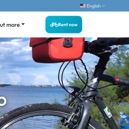
English
out more
Rent now
o