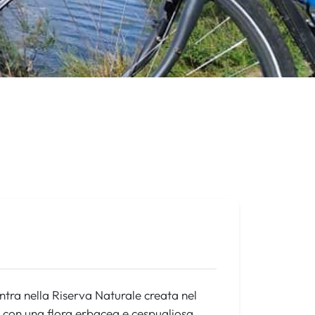
entra nella Riserva Naturale creata nel
e con una flora erbacea e cespugliosa,