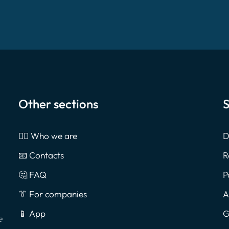
Other sections
S
🙎‍♂️ Who we are
D
📧 Contacts
R
🤔 FAQ
P
👔 For companies
A
📱 App
G
e