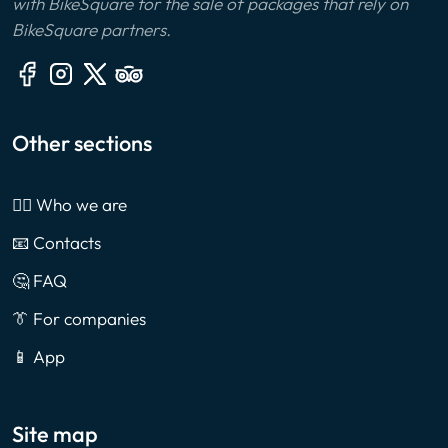
with BikeSquare for the sale of packages that rely on
BikeSquare partners.
Other sections
🙎‍♂️ Who we are
📧 Contacts
🤔 FAQ
👔 For companies
📱 App
Site map