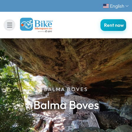
English
Rent now
BALMA BOVES
Balma Boves