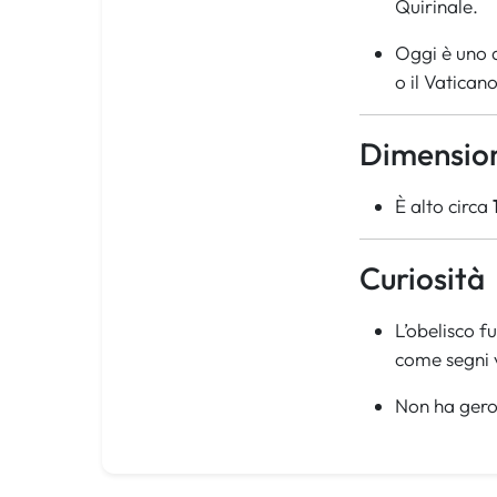
Quirinale.
Oggi è uno d
o il Vaticano
Dimensio
È alto circa
Curiosità
L’obelisco f
come segni v
Non ha gerog