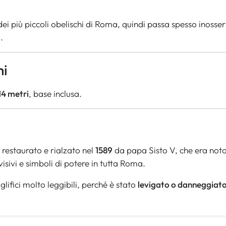
ei più piccoli obelischi di Roma, quindi passa spesso inosser
.
ni
14 metri
, base inclusa.
u restaurato e rialzato nel
1589
da papa Sisto V, che era noto p
isivi e simboli di potere in tutta Roma.
lifici molto leggibili, perché è stato
levigato o danneggiat