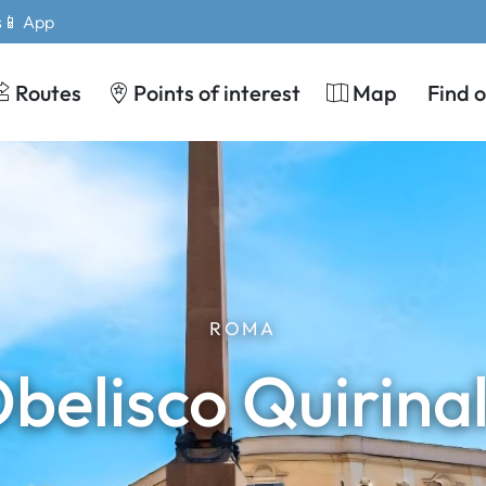
s
📱 App
Routes
Points of interest
Map
Find 
ROMA
belisco Quirina