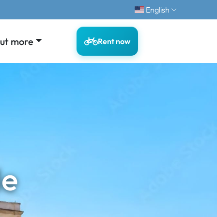
English
out more
Rent now
le