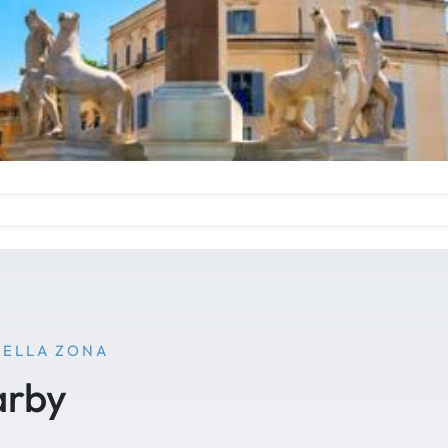
NELLA ZONA
arby