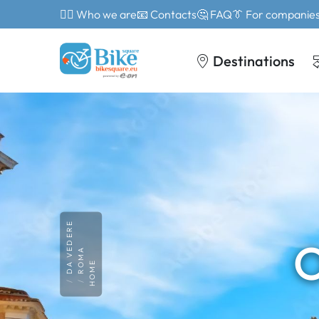
🙎‍♂️ Who we are
📧 Contacts
🤔 FAQ
👔 For companie
Destinations
DA VEDERE
O
ROMA
HOME