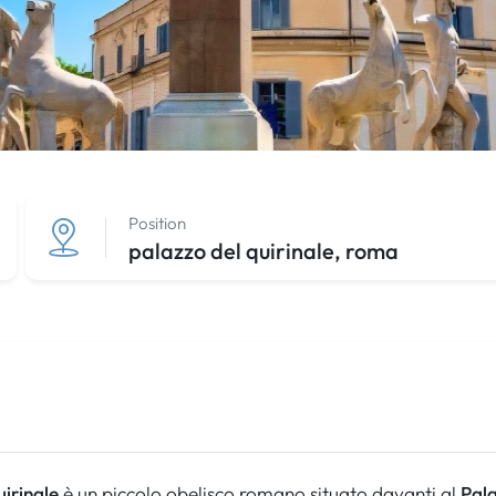
Position
palazzo del quirinale, roma
uirinale
è un piccolo obelisco romano situato davanti al
Pala