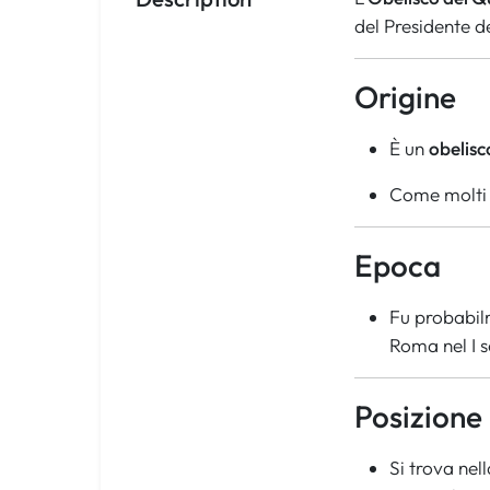
del Presidente de
Origine
È un
obelisc
Come molti 
Epoca
Fu probabil
Roma nel I s
Posizione
Si trova nel