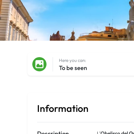
Here you can:
To be seen
Information
Description
L’
Obelisco del Q