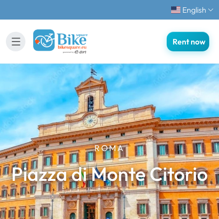
English
Rent now
ROMA
Piazza di Monte Citorio