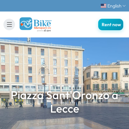
English
Rent now
Piazza Sant'Oronzo a
Lecce