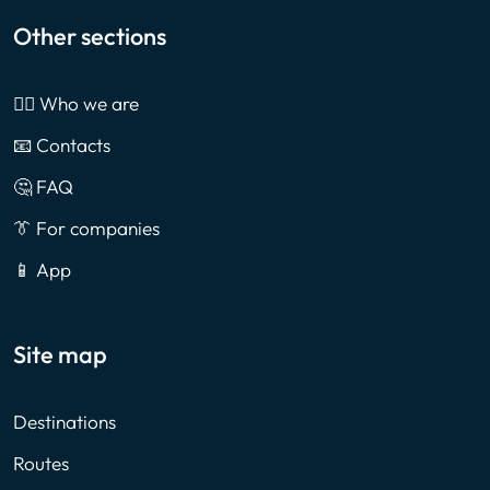
Other sections
🙎‍♂️ Who we are
📧 Contacts
🤔 FAQ
👔 For companies
📱 App
Site map
Destinations
Routes