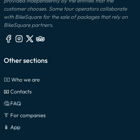
provided independently by the entities that the
customer chooses. Some tour operators collaborate
with BikeSquare for the sale of packages that rely on
BikeSquare partners.
Other sections
🙎‍♂️ Who we are
📧 Contacts
🤔 FAQ
👔 For companies
📱 App