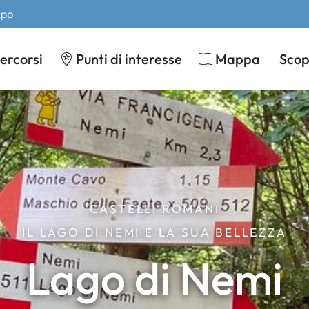
App
ercorsi
Punti di interesse
Mappa
Scopr
CASTELLI ROMANI
IL LAGO DI NEMI E LA SUA BELLEZZA
Lago di Nemi