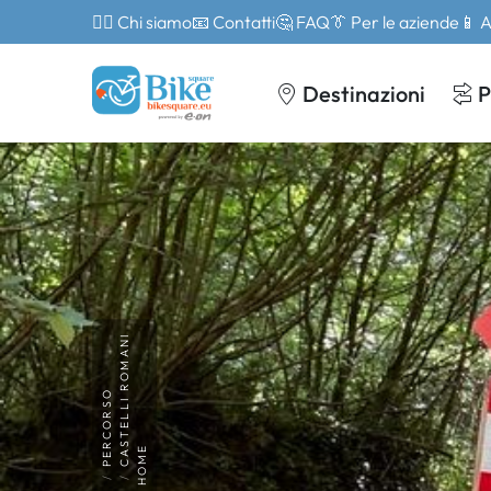
🙎‍♂️ Chi siamo
📧 Contatti
🤔 FAQ
👔 Per le aziende
📱 
Destinazioni
P
CASTELLI ROMANI
PERCORSO
HOME