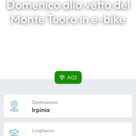
Domenico alla vetta del
Monte Tuoro in e-bike
A02
Destinazione
Irpinia
Lunghezza