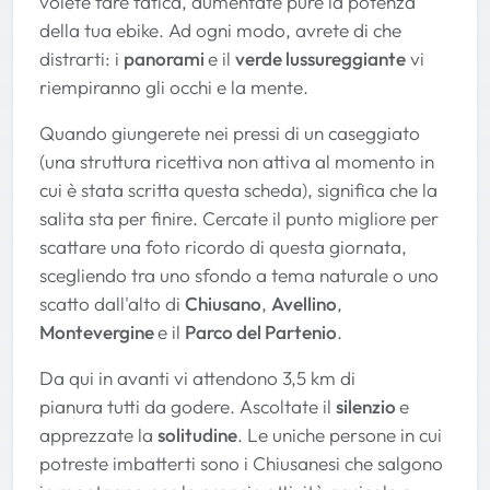
volete fare fatica, aumentate pure la potenza
della tua ebike. Ad ogni modo, avrete di che
distrarti: i
panorami
e il
verde lussureggiante
vi
riempiranno gli occhi e la mente.
Quando giungerete nei pressi di un caseggiato
(una struttura ricettiva non attiva al momento in
cui è stata scritta questa scheda), significa che la
salita sta per finire. Cercate il punto migliore per
scattare una foto ricordo di questa giornata,
scegliendo tra uno sfondo a tema naturale o uno
scatto dall'alto di
Chiusano
,
Avellino
,
Montevergine
e il
Parco del Partenio
.
Da qui in avanti vi attendono 3,5 km di
pianura tutti da godere. Ascoltate il
silenzio
e
apprezzate la
solitudine
. Le uniche persone in cui
potreste imbatterti sono i Chiusanesi che salgono