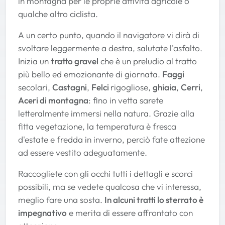
in montagna per le proprie attività agricole o
qualche altro ciclista.
A un certo punto, quando il navigatore vi dirà di
svoltare leggermente a destra, salutate l'asfalto.
Inizia un
tratto gravel
che è un preludio al tratto
più bello ed emozionante di giornata.
Faggi
secolari,
Castagni
,
Felci
rigogliose,
ghiaia
,
Cerri
,
Aceri di montagna
: fino in vetta sarete
letteralmente immersi nella natura. Grazie alla
fitta vegetazione, la temperatura è fresca
d'estate e fredda in inverno, perciò fate attezione
ad essere vestito adeguatamente.
Raccogliete con gli occhi tutti i dettagli e scorci
possibili, ma se vedete qualcosa che vi interessa,
meglio fare una sosta.
In alcuni tratti lo sterrato è
impegnativo
e merita di essere affrontato con