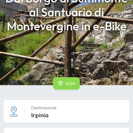
al Santuario di
Montevergine in e-Bike
A04
Destinazione
Irpinia