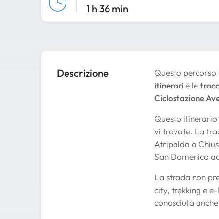
1 h 36 min
Descrizione
Questo percorso 
itinerari
e le
trac
Ciclostazione Ave
Questo itinerario
vi trovate. La tr
Atripalda a Chiu
San Domenico ad
La strada non pres
city, trekking e e
conosciuta anche 