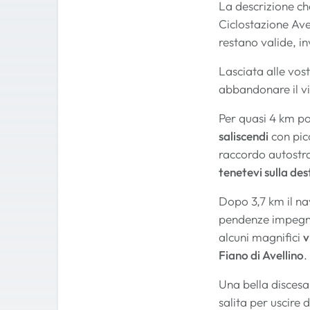
La descrizione ch
Ciclostazione Ave
restano valide, i
Lasciata alle vost
abbandonare il viv
Per quasi 4 km pot
saliscendi
con picc
raccordo autostr
tenetevi sulla des
Dopo 3,7 km il na
pendenze impegnat
alcuni magnifici
v
Fiano di Avellino
.
Una bella disces
salita per uscire 