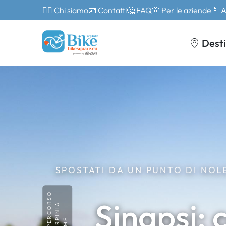
🙎‍♂️ Chi siamo
📧 Contatti
🤔 FAQ
👔 Per le aziende
📱 
Desti
SPOSTATI DA UN PUNTO DI NOLE
PERCORSO
Sinapsi: 
IRPINIA