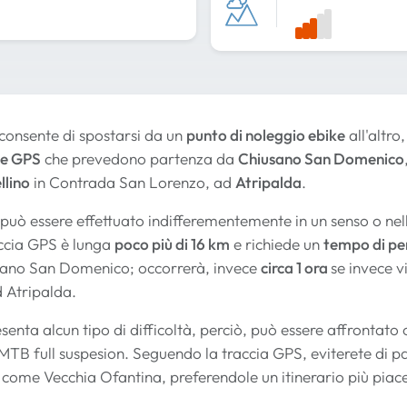
consente di spostarsi da un
punto di noleggio ebike
all'altro
ce GPS
che prevedono partenza da
Chiusano San Domenico
llino
in Contrada San Lorenzo, ad
Atripalda
.
 può essere effettuato indifferementemente in un senso o nell
accia GPS è lunga
poco più di 16 km
e richiede un
tempo di per
sano San Domenico; occorrerà, invece
circa 1 ora
se invece v
 Atripalda.
enta alcun tipo di difficoltà, perciò, può essere affrontato co
-MTB full suspesion. Seguendo la traccia GPS, eviterete di pa
come Vecchia Ofantina, preferendole un itinerario più piace