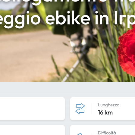
ggio ebike in Ir
Lunghezza
16 km
Difficoltà