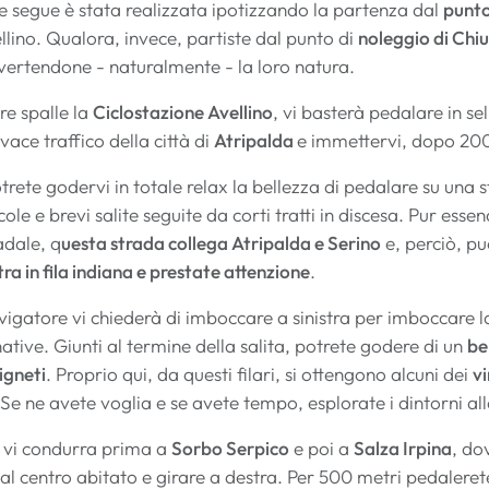
e segue è stata realizzata ipotizzando la partenza dal
punto
llino. Qualora, invece, partiste dal punto di
noleggio di Ch
nvertendone - naturalmente - la loro natura.
re spalle la
Ciclostazione Avellino
, vi basterà pedalare in sel
ace traffico della città di
Atripalda
e immettervi, dopo 200 
rete godervi in totale relax la bellezza di pedalare su una st
ole e brevi salite seguite da corti tratti in discesa. Pur ess
adale, q
uesta strada collega Atripalda e Serino
e, perciò, pu
tra in fila indiana e prestate attenzione
.
vigatore vi chiederà di imboccare a sinistra per imboccare 
ive. Giunti al termine della salita, potrete godere di un
be
igneti
. Proprio qui, da questi filari, si ottengono alcuni dei
vi
 Se ne avete voglia e se avete tempo, esplorate i dintorni all
a vi condurra prima a
Sorbo Serpico
e poi a
Salza Irpina
, do
dal centro abitato e girare a destra. Per 500 metri pedalerete