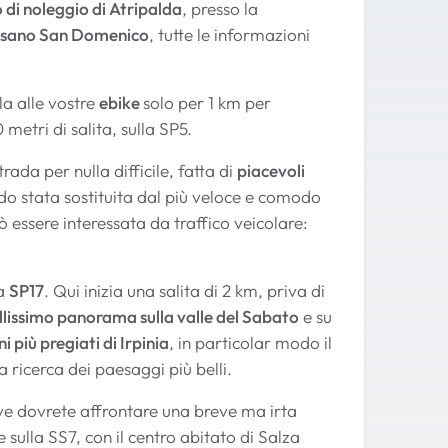
 di noleggio di Atripalda
, presso la
iusano San Domenico
, tutte le informazioni
la alle vostre
ebike
solo per 1 km per
metri di salita, sulla SP5.
rada per nulla difficile, fatta di
piacevoli
endo stata sostituita dal più veloce e comodo
ò essere interessata da traffico veicolare:
la
SP17
. Qui inizia una salita di 2 km, priva di
llissimo panorama sulla valle del Sabato
e su
ni più pregiati di Irpinia
, in particolar modo il
a ricerca dei paesaggi più belli.
ve dovrete affrontare una breve ma irta
 sulla SS7, con il centro abitato di Salza