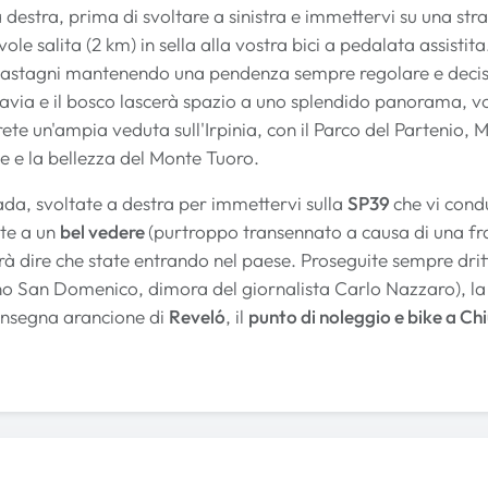
a destra, prima di svoltare a sinistra e immettervi su una str
ole salita (2 km) in sella alla vostra bici a pedalata assistit
 castagni mantenendo una pendenza sempre regolare e deci
avia e il bosco lascerà spazio a uno splendido panorama, vorr
rete un'ampia veduta sull'Irpinia, con il Parco del Partenio, M
 e la bellezza del Monte Tuoro.
rada, svoltate a destra per immettervi sulla
SP39
che vi con
te a un
bel vedere
(purtroppo transennato a causa di una fr
rà dire che state entrando nel paese. Proseguite sempre dri
no San Domenico, dimora del giornalista Carlo Nazzaro), la p
'insegna arancione di
Reveló
, il
punto di noleggio e bike a 