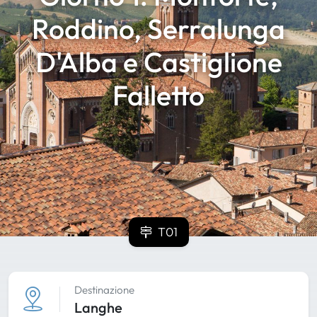
Roddino, Serralunga
D'Alba e Castiglione
Falletto
T01
Destinazione
Langhe