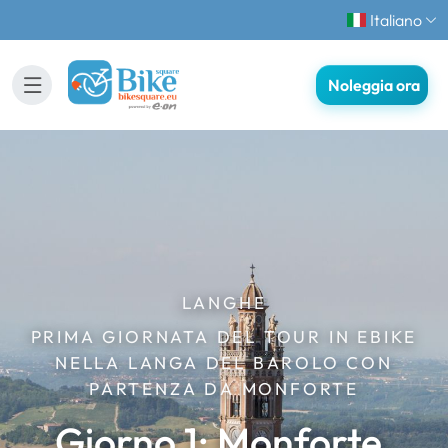
Italiano
Noleggia ora
LANGHE
PRIMA GIORNATA DEL TOUR IN EBIKE
NELLA LANGA DEL BAROLO CON
PARTENZA DA MONFORTE
Giorno 1: Monforte,