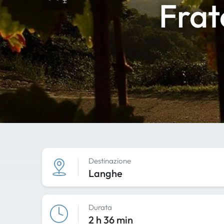
Frat
Destinazione
Langhe
Durata
2 h 36 min