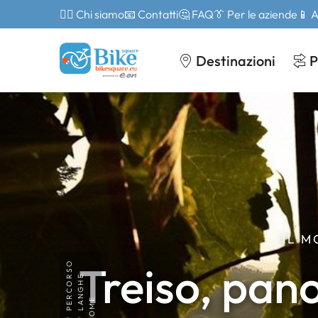
🙎‍♂️ Chi siamo
📧 Contatti
🤔 FAQ
👔 Per le aziende
📱 
Destinazioni
P
IL 
Treiso, pan
PERCORSO
LANGHE
HOME