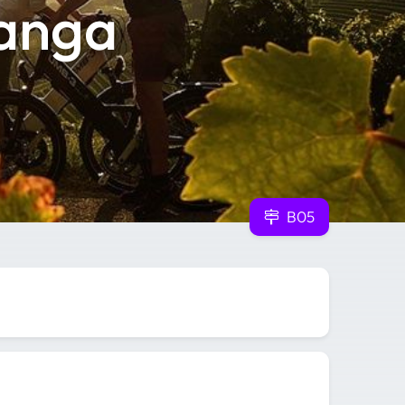
Langa
B05