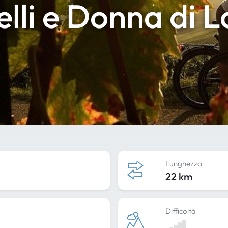
elli e Donna di 
Lunghezza
22 km
Difficoltà