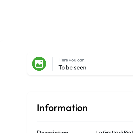
Here you can:
To be seen
Information
Description
La
Grotta di Rio