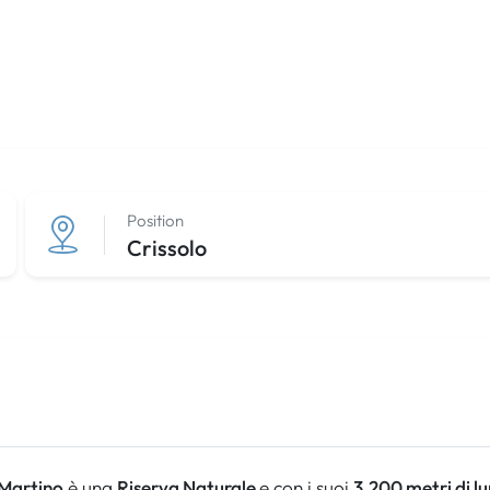
Position
Crissolo
 Martino
è una
Riserva Naturale
e con i suoi
3.200 metri di l