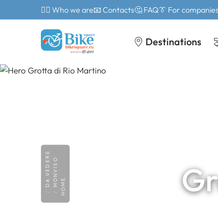
🙎‍♂️ Who we are
📧 Contacts
🤔 FAQ
👔 For companie
Destinations
DA VEDERE
MONVISO
Gr
HOME