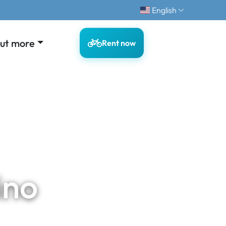
English
out more
Rent now
ino