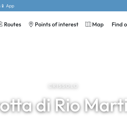
s
📱 App
Routes
Points of interest
Map
Find 
CRISSOLO
otta di Rio Mart