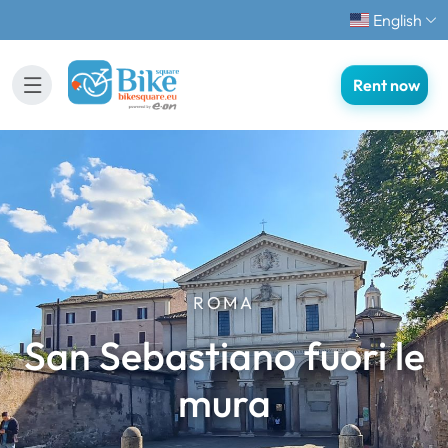
English
Rent now
ROMA
San Sebastiano fuori le
mura