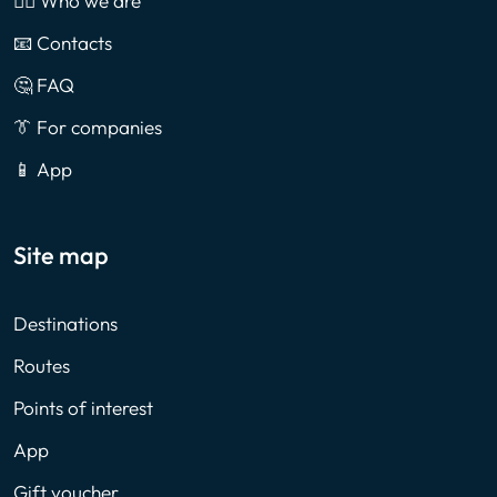
🙎‍♂️ Who we are
📧 Contacts
🤔 FAQ
👔 For companies
📱 App
Site map
Destinations
Routes
Points of interest
App
Gift voucher