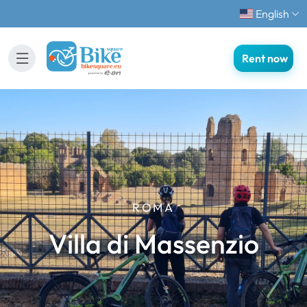
English
Rent now
ROMA
Villa di Massenzio