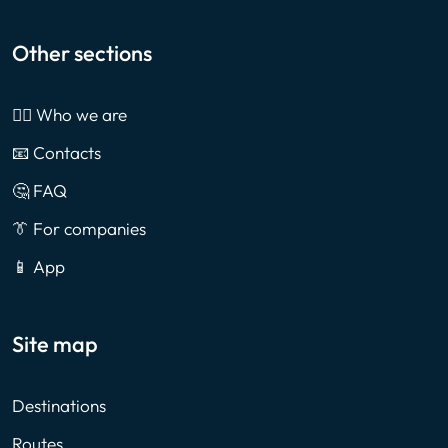
Other sections
🙎‍♂️ Who we are
📧 Contacts
🤔 FAQ
👔 For companies
📱 App
Site map
Destinations
Routes