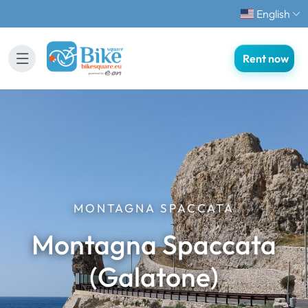
English
Rent now
MONTAGNA SPACCATA
Montagna Spaccata
(Galatone)