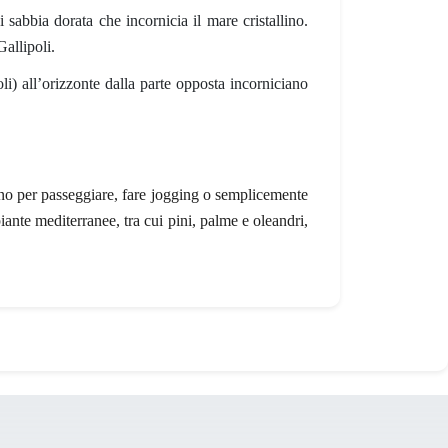
 sabbia dorata che incornicia il mare cristallino
.
Gallipoli.
i) all’orizzonte dalla parte opposta incorniciano
vano per passeggiare, fare jogging o semplicemente
iante mediterranee, tra cui pini, palme e oleandri,