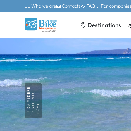
🙎‍♂️ Who we are
📧 Contacts
🤔 FAQ
👔 For companie
Destinations
DA VEDERE
SALENTO
HOME