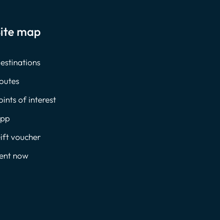
ite map
estinations
outes
oints of interest
pp
ift voucher
ent now