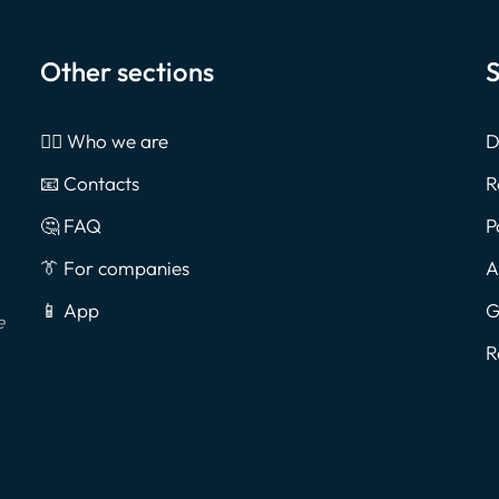
Other sections
S
🙎‍♂️ Who we are
D
📧 Contacts
R
🤔 FAQ
P
👔 For companies
A
📱 App
G
e
R