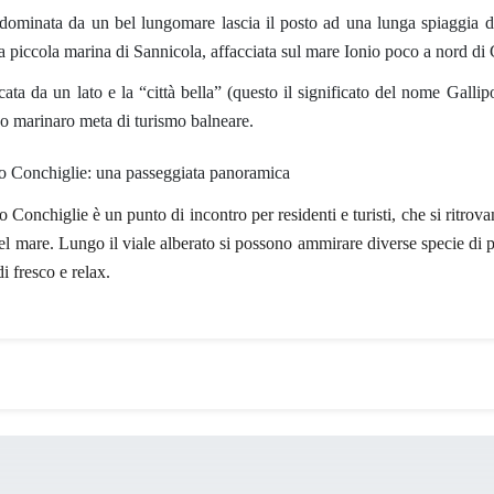
 dominata da un bel lungomare lascia il posto ad
una lunga spiaggia di
la
piccola marina di Sannicola
, affacciata sul mare Ionio poco a nord di 
a da un lato e la “città bella” (questo il significato del nome Gallipol
o marinaro meta di turismo balneare.
do Conchiglie: una passeggiata panoramica
 Conchiglie è un punto di incontro per residenti e turisti, che si ritro
del mare
. Lungo il viale alberato si possono ammirare diverse specie di p
i fresco e relax.