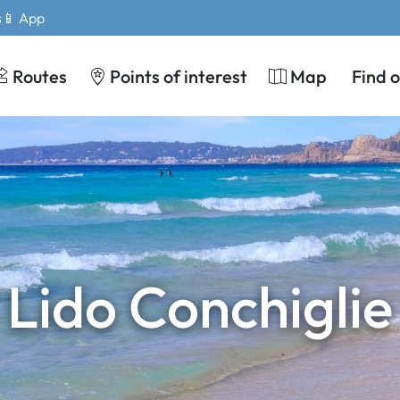
s
📱 App
Routes
Points of interest
Map
Find 
Lido Conchiglie