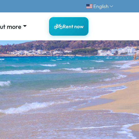
English
out more
Rent now