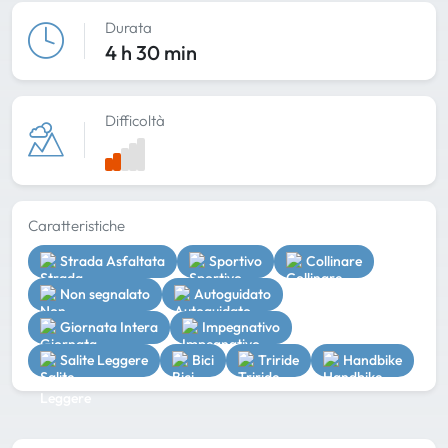
Durata
4 h 30 min
Difficoltà
Caratteristiche
Strada Asfaltata
Sportivo
Collinare
Non segnalato
Autoguidato
Giornata Intera
Impegnativo
Salite Leggere
Bici
Triride
Handbike