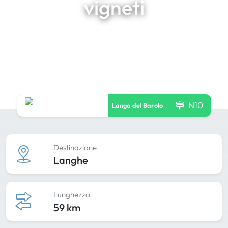
vigneti
N10
Langa del Barolo
Destinazione
Langhe
Lunghezza
59 km